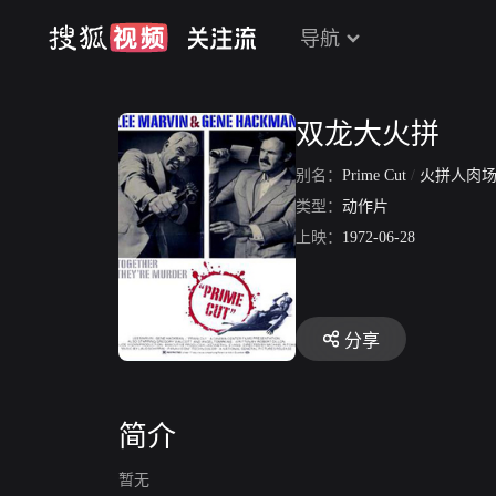
导航
双龙大火拼
别名：
Prime Cut
/
火拼人肉
类型：
动作片
上映：
1972-06-28
分享
简介
暂无