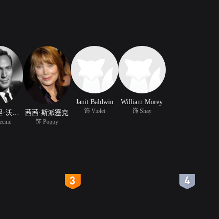
Janit Baldwin
William Morey
饰 Violet
饰 Shay
格雷戈里·沃尔科特
茜茜·斯派塞克
enie
饰 Poppy
4
5