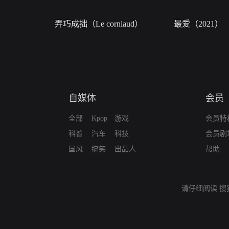
弄巧成拙（Le corniaud）
最爱（2021）
自媒体
会员
全部
Kpop
游戏
会员特
科普
汽车
科技
会员剧
国风
搞笑
出品人
帮助
请仔细阅读
搜