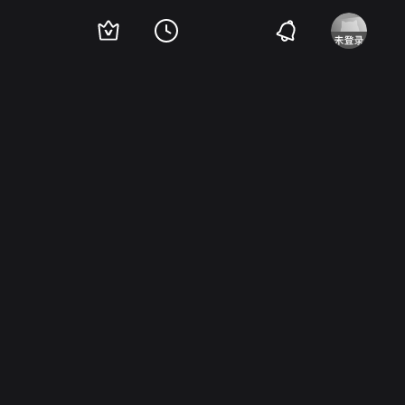
里·沃尔科特
茜茜·斯派塞克
Janit Baldwin
William Morey