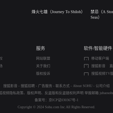
烽火七雄（Journey To Shiloh）
禁忌（A Story
Seas）
服务
软件/智能硬件
权
网站联盟
移动客户端
场
关于我们
搜狐影音
直
版权投诉
搜狐视频TV
搜狐影音
-
搜狐招聘
-
广告服务
-
联系方式
-
About SOHU
-
公司介绍
狐视频隐私政策
、
版权声明
、
反盗版和反盗链权利声明
举报邮箱
jubaoso
备案号：
京ICP证030367号-1
Copyright © 2024 Sohu.com Inc.All Rights Reserved.