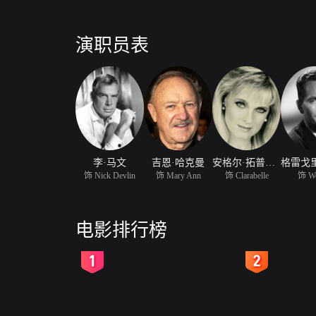
演职员表
李·马文
吉恩·哈克曼
安格尔·拓普金斯
饰 Nick Devlin
饰 Mary Ann
饰 Clarabelle
饰 We
电影排行榜
2
3