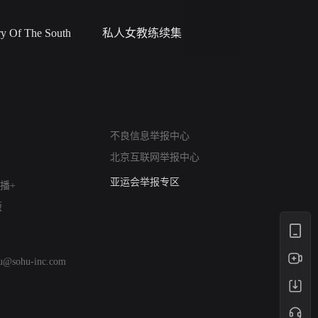
 Of The South
私人女教练续集
小二黑结
网络暴力有害信息举报
不良信息举报中心
12318 文化市场举报
北京互联网举报中心
算法推荐专项举报
亚运会举报专区
播+
涉历史虚无举报
版
网络谣言信息专项
涉政举报入口
涉未成年人举报
hu@sohu-inc.com
清朗自媒体乱象举报
涉民族宗教有害信息举报
清朗·生活服务类内容举报