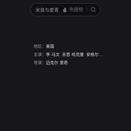
场
地区：
美国
主演：
李·马文
吉恩·哈克曼
安格尔·拓普金斯
格雷戈
导演：
迈克尔·里奇