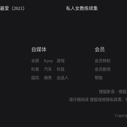
最爱（2021）
私人女教练续集
自媒体
会员
全部
Kpop
游戏
会员特权
科普
汽车
科技
会员剧场
国风
搞笑
出品人
帮助
搜狐影音
-
搜狐
请仔细阅读
搜狐视频隐私政策
、
Copyri