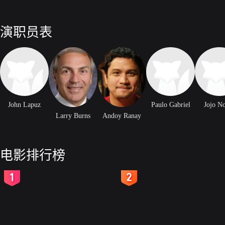
演职员表
John Lapuz
Paulo Gabriel
Jojo N
Larry Burns
Andoy Ranay
电影排行榜
2
3