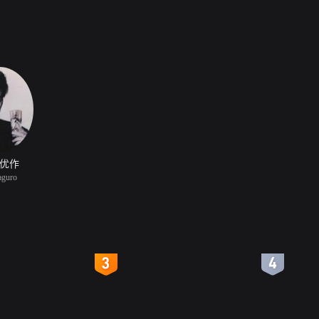
优作
guro
4
5