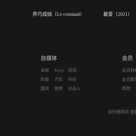
弄巧成拙（Le corniaud）
最爱（2021）
自媒体
会员
全部
Kpop
游戏
会员特
科普
汽车
科技
会员剧
国风
搞笑
出品人
帮助
请仔细阅读
搜