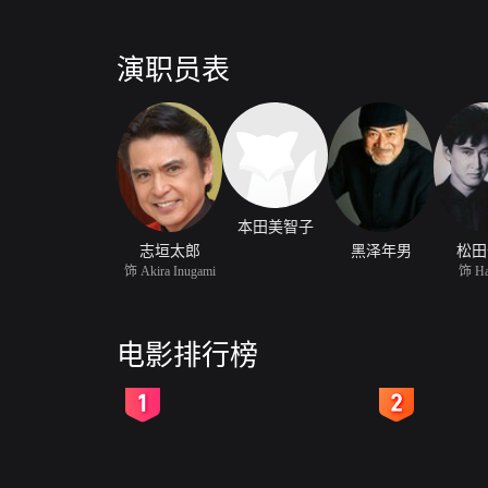
演职员表
本田美智子
志垣太郎
黑泽年男
松田
饰 Akira Inugami
饰 Ha
电影排行榜
2
3