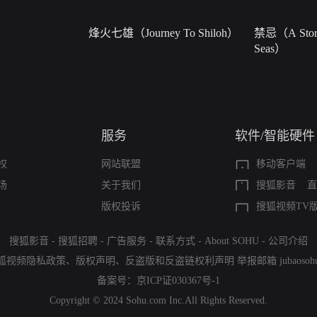
烽火七雄（Journey To Shiloh）
禁忌（A Story
Seas）
服务
软件/智能硬件
权
网站联盟
移动客户端
场
关于我们
搜狐影音
直
版权投诉
搜狐视频TV
搜狐影音
-
搜狐招聘
-
广告服务
-
联系方式
-
About SOHU
-
公司介绍
狐视频隐私政策
、
版权声明
、
反盗版和反盗链权利声明
举报邮箱
jubaoso
备案号：
京ICP证030367号-1
Copyright © 2024 Sohu.com Inc.All Rights Reserved.