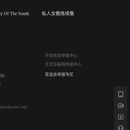
 Of The South
私人女教练续集
小二黑结
网络暴力有害信息举报
不良信息举报中心
12318 文化市场举报
北京互联网举报中心
算法推荐专项举报
亚运会举报专区
播+
涉历史虚无举报
版
网络谣言信息专项
涉政举报入口
涉未成年人举报
hu@sohu-inc.com
清朗自媒体乱象举报
涉民族宗教有害信息举报
清朗·生活服务类内容举报