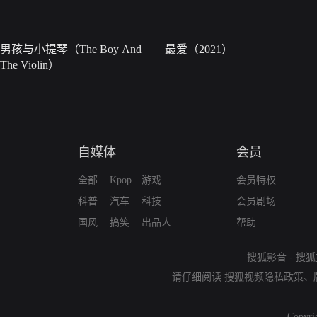
男孩与小提琴（The Boy And
最爱（2021）
The Violin）
自媒体
会员
全部
Kpop
游戏
会员特权
科普
汽车
科技
会员剧场
国风
搞笑
出品人
帮助
搜狐影音
-
搜狐
请仔细阅读
搜狐视频隐私政策
、
Copyri