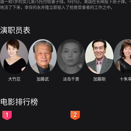
诚一和5岁的女儿第乃托付给妻子绿。8月9日，美国在长崎投下原子弹
地活了下来，幸存的永井隆立即投入了抢救受害者的工作之中。
演职员表
大竹忍
加藤武
淡岛千景
加藤刚
十朱
电影排行榜
2
3