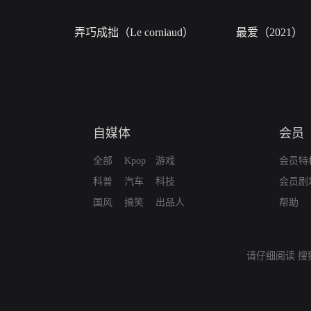
弄巧成拙（Le corniaud）
最爱（2021）
自媒体
会员
全部
Kpop
游戏
会员特
科普
汽车
科技
会员剧
国风
搞笑
出品人
帮助
请仔细阅读
搜