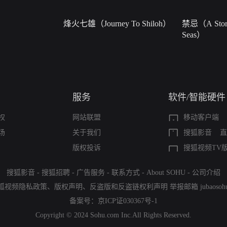
烽火七雄（Journey To Shiloh）
禁忌（A Story
Seas）
服务
软件/智能硬件
权
网站联盟
移动客户端
场
关于我们
搜狐影音
直
版权投诉
搜狐视频TV
搜狐影音
-
搜狐招聘
-
广告服务
-
联系方式
-
About SOHU
-
公司介绍
狐视频隐私政策
、
版权声明
、
反盗版和反盗链权利声明
举报邮箱
jubaoso
备案号：
京ICP证030367号-1
Copyright © 2024 Sohu.com Inc.All Rights Reserved.