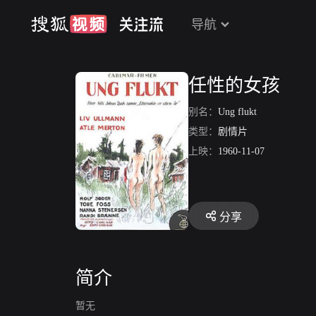
导航
任性的女孩
别名：
Ung flukt
类型：
剧情片
上映：
1960-11-07
分享
简介
暂无