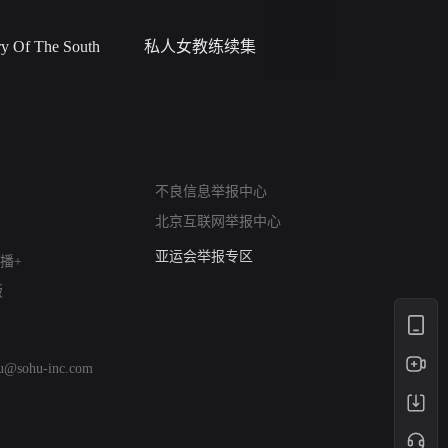
 Of The South
私人女教练续集
小二黑结
网络暴力有害信息举报
不良信息举报中心
12318 文化市场举报
北京互联网举报中心
算法推荐专项举报
亚运会举报专区
播+
涉历史虚无举报
版
网络谣言信息专项
涉政举报入口
涉未成年人举报
hu@sohu-inc.com
清朗自媒体乱象举报
涉民族宗教有害信息举报
清朗·生活服务类内容举报