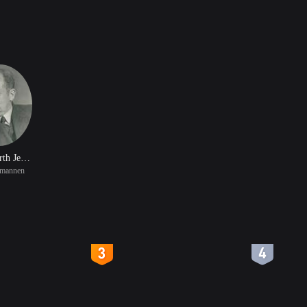
Egil Hjorth Jenssen
mannen
4
5