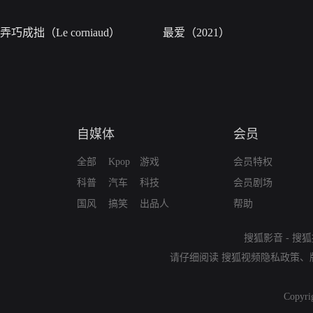
弄巧成拙（Le corniaud）
最爱（2021）
自媒体
会员
全部
Kpop
游戏
会员特权
科普
汽车
科技
会员剧场
国风
搞笑
出品人
帮助
搜狐影音
-
搜狐
请仔细阅读
搜狐视频隐私政策
、
Copyri