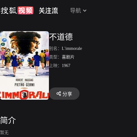
导航
不道德
别名：
L'immorale
类型：
喜剧片
上映：
1967
分享
简介
暂无