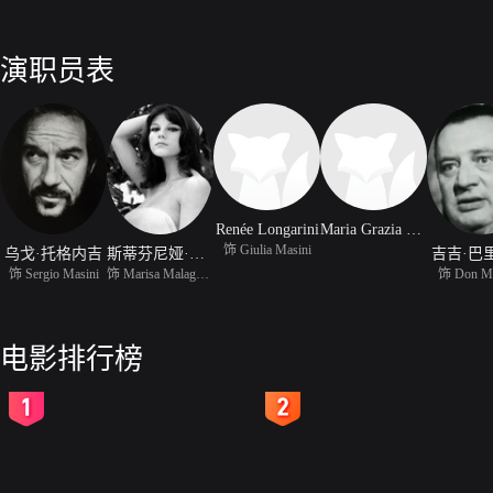
演职员表
Renée Longarini
Maria Grazia Carmassi
饰 Giulia Masini
乌戈·托格内吉
斯蒂芬尼娅·桑德雷莉
吉吉·巴
饰 Sergio Masini
饰 Marisa Malagugini
饰 Don Mi
电影排行榜
2
3