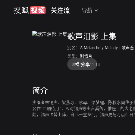
导航
歌声泪影 上集
别名：
A Melancholy Melody
/
歌声惹情恨
类型：
剧情片
分享
上映：
1952-11-14
简介
卖唱者林锡声、梁燕冰、冰母、梁梦醒、陈秋水同住于
名作“西厢待月”，即对锡声等出言奚落，惟座上的大
翻，锡声顶替上阵，自此一登龙门。锡声更与万点红日