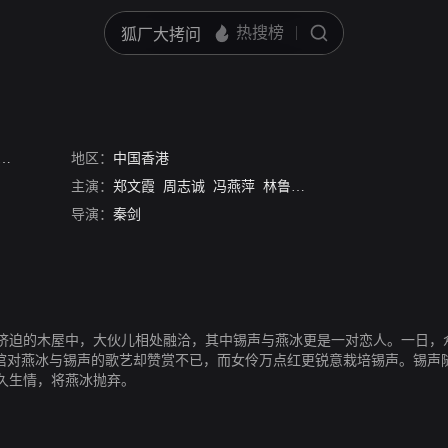
地区：
中国香港
主演：
郑文霞
周志诚
冯燕萍
林鲁岳
容小意
吴楚帆
高鲁
导演：
秦剑
挤迫的木屋中，大伙儿相处融洽，其中锡声与燕冰更是一对恋人。一日，
老倌对燕冰与锡声的歌艺却赞赏不已，而女伶万点红更锐意栽培锡声。锡声
久生情，将燕冰抛弃。