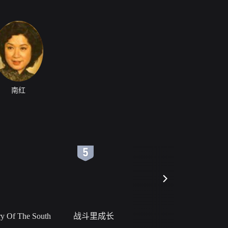
南红
6
7
 Of The South
战斗里成长
私人女教