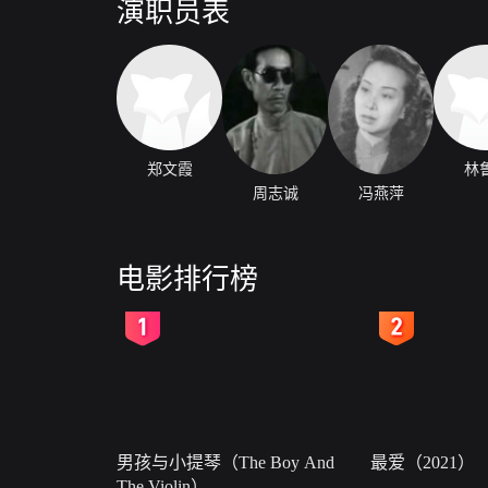
演职员表
郑文霞
林
周志诚
冯燕萍
电影排行榜
2
3
男孩与小提琴（The Boy And
最爱（2021）
The Violin）