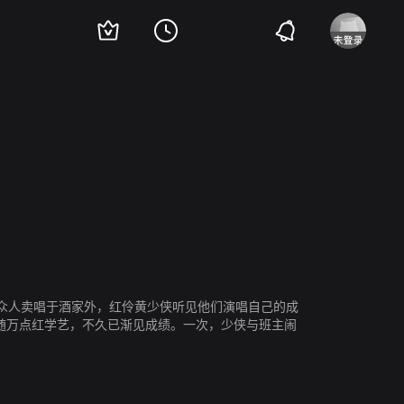
泉
黄曼梨
南红
众人卖唱于酒家外，红伶黄少侠听见他们演唱自己的成
随万点红学艺，不久已渐见成绩。一次，少侠与班主闹