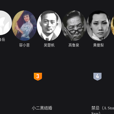
鲁岳
容小意
吴楚帆
高鲁泉
黄曼梨
4
5
小二黑结婚
禁忌（A Story
Seas）