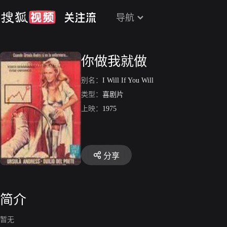
导航
你做我就做
别名：
I Will If You Will
类型：
喜剧片
上映：
1975
分享
简介
暂无