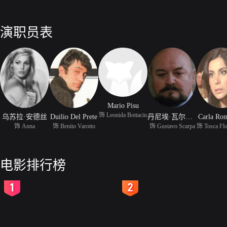
演职员表
Mario Pisu
饰 Leonida Bottacin
乌苏拉·安德丝
Duilio Del Prete
丹尼埃·瓦尔加斯
Carla Rom
饰 Anna
饰 Benito Varotto
饰 Gustavo Scarpa
电影排行榜
2
3