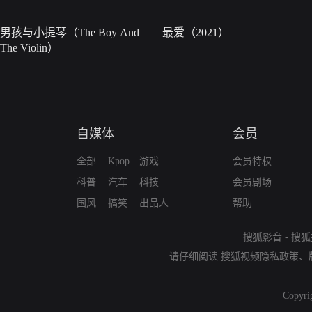
男孩与小提琴（The Boy And
最爱（2021）
The Violin）
自媒体
会员
全部
Kpop
游戏
会员特权
科普
汽车
科技
会员剧场
国风
搞笑
出品人
帮助
搜狐影音
-
搜狐
请仔细阅读
搜狐视频隐私政策
、
Copyri