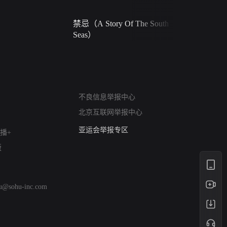
禁忌（A Story Of The South
火球（Ball 
Seas）
网络暴力有害信息举报
不良信息举报中心
12318 文化市场举报
北京互联网举报中心
算法推荐专项举报
亚运会举报专区
播+
涉历史虚无举报
版
网络谣言信息专项
涉政举报入口
涉未成年人举报
hu@sohu-inc.com
清朗自媒体乱象举报
涉民族宗教有害信息举报
清朗·生活服务类内容举报