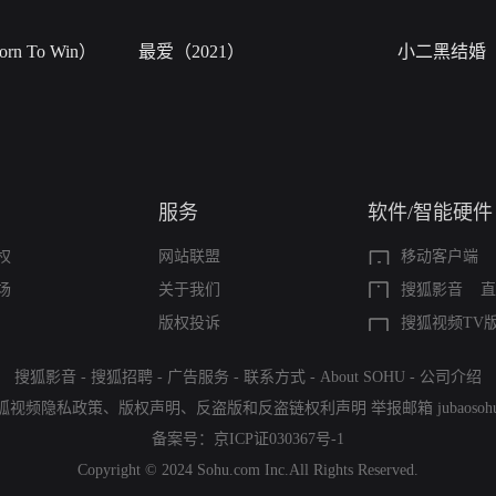
n To Win）
最爱（2021）
小二黑结婚
服务
软件/智能硬件
权
网站联盟
移动客户端
场
关于我们
搜狐影音
直
版权投诉
搜狐视频TV
搜狐影音
-
搜狐招聘
-
广告服务
-
联系方式
-
About SOHU
-
公司介绍
狐视频隐私政策
、
版权声明
、
反盗版和反盗链权利声明
举报邮箱
jubaoso
备案号：
京ICP证030367号-1
Copyright © 2024 Sohu.com Inc.All Rights Reserved.