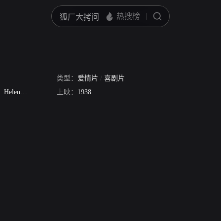
家
类型：
爱情片
/
喜剧片
Helen Westley
Henry Stephenson
上映：
1938
约瑟夫·斯柴德克劳特
J. Edward Bromb