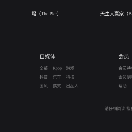
堤（The Pier）
天生大赢家（Bor
自媒体
会员
全部
Kpop
游戏
会员特
科普
汽车
科技
会员剧
国风
搞笑
出品人
帮助
请仔细阅读
搜