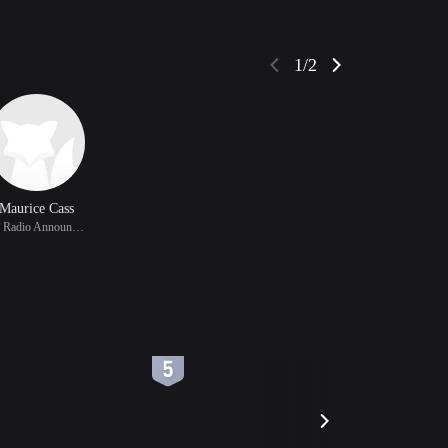
1/2
Maurice Cass
饰 Radio Announcer
6
7