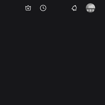
erg
尼格尔·布鲁斯
琳恩·巴里
Maurice Cass
伊凡·F·辛普森