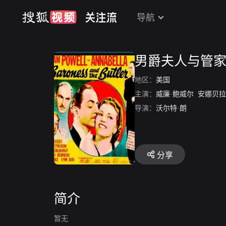
导航
男爵夫人与管
地区：
美国
主演：
威廉·鲍威尔
安娜贝拉
导演：
沃尔特·朗
分享
简介
暂无