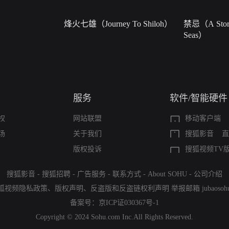
烽火七雄（Journey To Shiloh）
禁忌（A Story
Seas）
服务
软件/智能硬件
权
网站联盟
移动客户端
场
关于我们
搜狐影音
直
版权投诉
搜狐视频TV
搜狐影音
-
搜狐招聘
-
广告服务
-
联系方式
-
About SOHU
-
公司介绍
狐视频隐私政策
、
版权声明
、
反盗版和反盗链权利声明
举报邮箱
jubaoso
备案号：
京ICP证030367号-1
Copyright © 2024 Sohu.com Inc.All Rights Reserved.