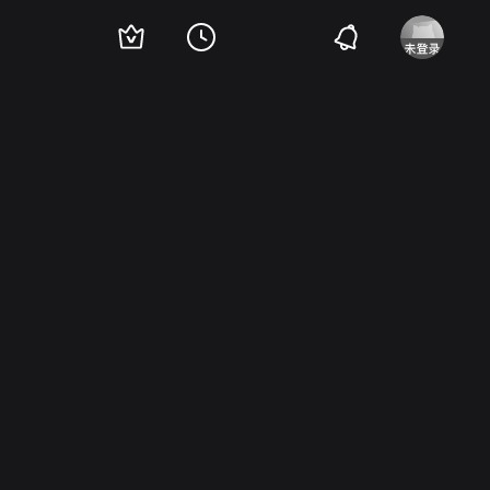
ndler
Len Barry
Mike Dennis
Arnie Satin
Jerry Summers