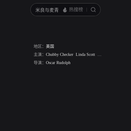
地区：
美国
主演：
Chubby Checker
Linda Scott
Vic Dana
Gene Cha
导演：
Oscar Rudolph