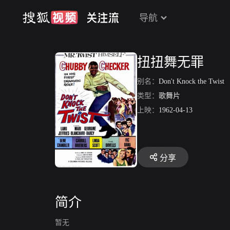
导航
扭扭舞无罪
别名：
Don't Knock the Twist
类型：
歌舞片
上映：
1962-04-13
分享
简介
暂无