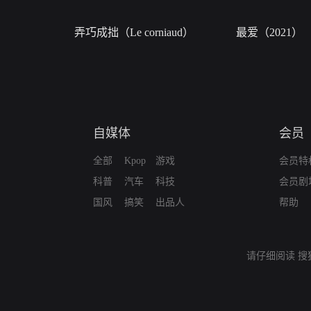
弄巧成拙（Le corniaud）
最爱（2021）
自媒体
会员
全部
Kpop
游戏
会员特
科普
汽车
科技
会员剧
国风
搞笑
出品人
帮助
请仔细阅读
搜