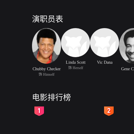
演职员表
Linda Scott
Vic Dana
饰 Herself
Chubby Checker
Gene C
饰 Himself
电影排行榜
2
3