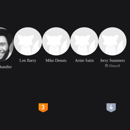
Len Barry
Mike Dennis
Arnie Satin
Jerry Summers
饰 Himself
handler
4
5