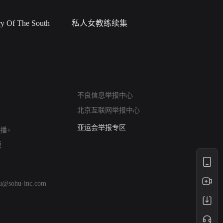
 Of The South
私人女教练续集
小二黑结
网络暴力有害信息举报
不良信息举报中心
12318 文化市场举报
北京互联网举报中心
算法推荐专项举报
亚运会举报专区
播+
涉历史虚无举报
版
网络谣言信息专项
涉政举报入口
涉未成年人举报
hu@sohu-inc.com
清朗自媒体乱象举报
涉民族宗教有害信息举报
清朗·生活服务类内容举报