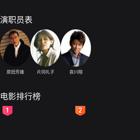
演职员表
原田芳雄
片冈礼子
哀川翔
电影排行榜
2
3