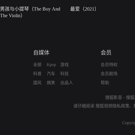
男孩与小提琴（The Boy And
最爱（2021）
The Violin）
自媒体
会员
全部
Kpop
游戏
会员特权
科普
汽车
科技
会员剧场
国风
搞笑
出品人
帮助
搜狐影音
-
搜狐
请仔细阅读
搜狐视频隐私政策
、
Copyri