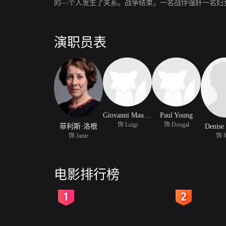
的—个人发生了关系。战争结束，一名战俘强奸一名妇
演职员表
Giovanni Mauriello
Paul Young
饰 Luigi
饰 Dougal
菲利斯·洛根
Denise
饰 Janie
饰 
电影排行榜
2
3