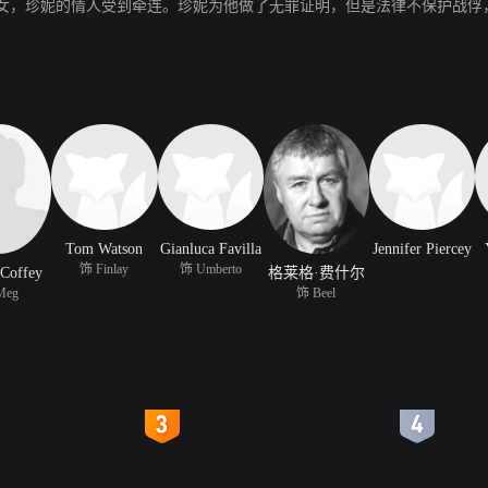
女，珍妮的情人受到牵连。珍妮为他做了无罪证明，但是法律不保护战俘
Tom Watson
Gianluca Favilla
Jennifer Piercey
饰 Finlay
饰 Umberto
 Coffey
格莱格·费什尔
Meg
饰 Beel
4
5