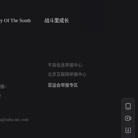
 Of The South
战斗里成长
私人女教
网络暴力有害信息举报
不良信息举报中心
12318 文化市场举报
北京互联网举报中心
算法推荐专项举报
亚运会举报专区
播+
涉历史虚无举报
版
网络谣言信息专项
涉政举报入口
涉未成年人举报
hu@sohu-inc.com
清朗自媒体乱象举报
涉民族宗教有害信息举报