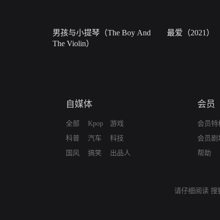
男孩与小提琴（The Boy And
最爱（2021）
The Violin）
自媒体
会员
全部
Kpop
游戏
会员特
科普
汽车
科技
会员剧
国风
搞笑
出品人
帮助
请仔细阅读
搜