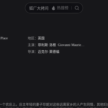
 Place
地区：
英国
主演：
菲利斯·洛根
Giovanni Mauriello
Paul Young
De
导演：
迈克尔·莱德福
一个农庄上。庄主年轻的妻子珍妮对这些远离家乡的人产生同情，其他妇