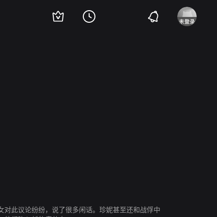
nise Coffey
Tom Watson
Gianluca Favilla
格莱格·费什尔
Jennifer Piercey
女对此议论纷纷，说了很多闲话。珍妮甚至还和战俘中