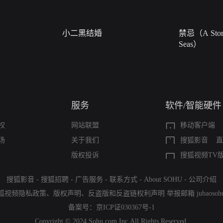
小二黑结婚
禁忌（A Story
Seas）
服务
软件/智能硬件
权
网站联盟
移动客户端
场
关于我们
搜狐影音
直
版权投诉
搜狐视频TV
搜狐影音
-
搜狐招聘
-
广告服务
-
联系方式
-
About SOHU
-
公司介绍
狐视频隐私政策
、
版权声明
、
反盗版和反盗链权利声明
举报邮箱
jubaoso
备案号：
京ICP证030367号-1
Copyright © 2024 Sohu.com Inc.All Rights Reserved.