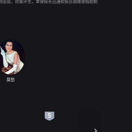
领出现，险象环生，幸得探长范通和探员胡维德相助制
莫愁
6
7