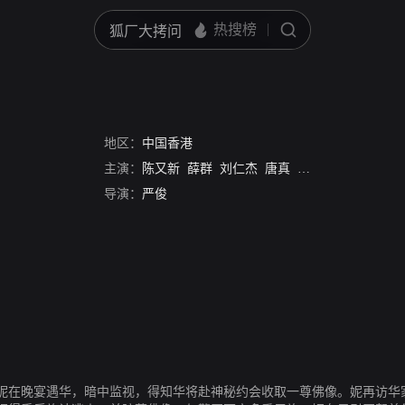
地区：
中国香港
主演：
陈又新
薛群
刘仁杰
唐真
苏祥
李丽华
蒋光
导演：
严俊
妮在晚宴遇华，暗中监视，得知华将赴神秘约会收取一尊佛像。妮再访华