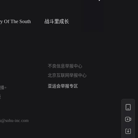
 Of The South
战斗里成长
私人女教
网络暴力有害信息举报
不良信息举报中心
12318 文化市场举报
北京互联网举报中心
算法推荐专项举报
亚运会举报专区
播+
涉历史虚无举报
版
网络谣言信息专项
涉政举报入口
涉未成年人举报
hu@sohu-inc.com
清朗自媒体乱象举报
涉民族宗教有害信息举报