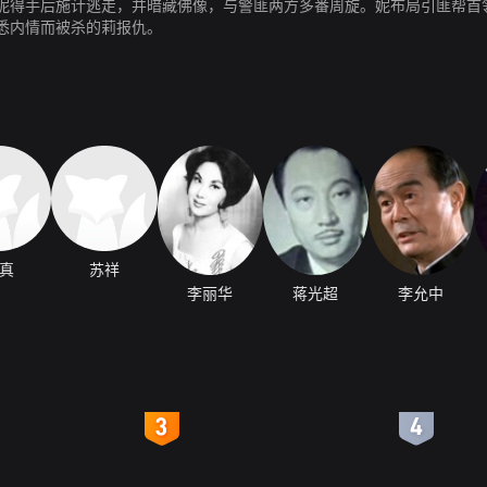
妮得手后施计逃走，并暗藏佛像，与警匪两方多番周旋。妮布局引匪帮首
悉内情而被杀的莉报仇。
真
苏祥
李丽华
蒋光超
李允中
4
5