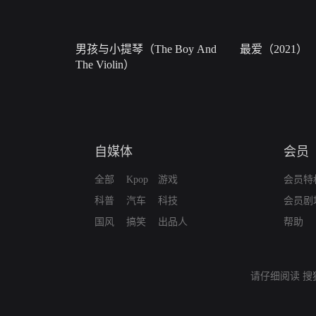
男孩与小提琴（The Boy And
最爱（2021）
The Violin）
自媒体
会员
全部
Kpop
游戏
会员特
科普
汽车
科技
会员剧
国风
搞笑
出品人
帮助
请仔细阅读
搜