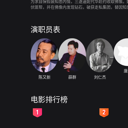
为求自保假装知悉内情，三遂逼妮代华赴约收取佛像。
伏匪帮，并在佛像内发现钻石，破获走私集团，替因知
演职员表
唐
陈又新
薛群
刘仁杰
电影排行榜
2
3