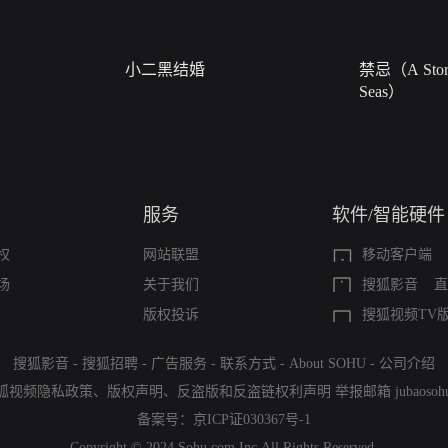
小二黑结婚
禁忌（A Story
Seas）
服务
软件/智能硬件
权
网站联盟
移动客户端
场
关于我们
搜狐影音
直
版权投诉
搜狐视频TV
搜狐影音
-
搜狐招聘
-
广告服务
-
联系方式
-
About SOHU
-
公司介绍
狐视频隐私政策
、
版权声明
、
反盗版和反盗链权利声明
举报邮箱
jubaoso
备案号：
京ICP证030367号-1
Copyright © 2024 Sohu.com Inc.All Rights Reserved.