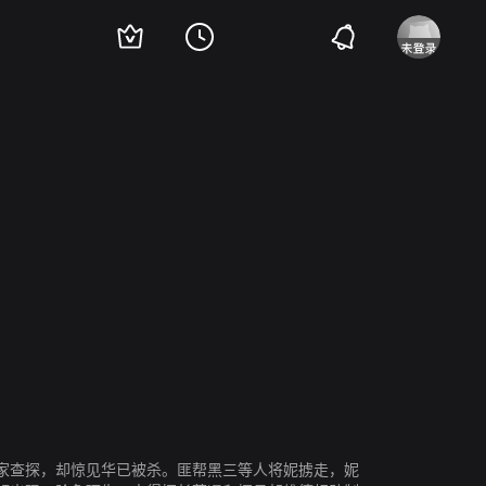
超
李允中
莫愁
家查探，却惊见华已被杀。匪帮黑三等人将妮掳走，妮