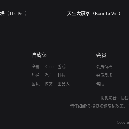
堤（The Pier）
天生大赢家（Born To Win）
自媒体
会员
全部
Kpop
游戏
会员特权
科普
汽车
科技
会员剧场
国风
搞笑
出品人
帮助
搜狐影音
-
搜狐
请仔细阅读
搜狐视频隐私政策
、
Copyri