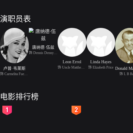
演职员表
唐纳德·伍兹
饰 Dennis Denny Linds
Leon Errol
Linda Hayes
饰 Uncle Matthew Matt
饰 Elizabeth Price
卢普·韦莱斯
饰 Carmelita Fuentes
饰 L B R
电影排行榜
2
3