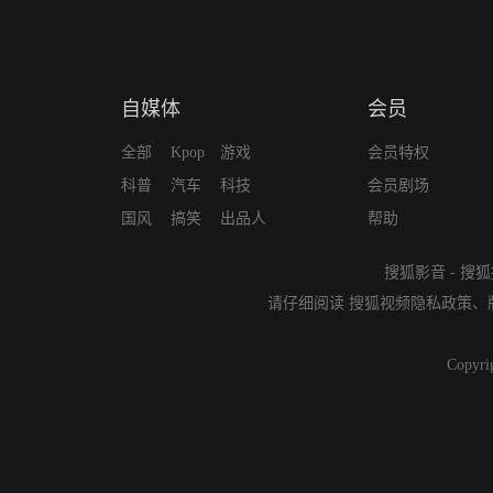
自媒体
会员
全部
Kpop
游戏
会员特权
科普
汽车
科技
会员剧场
国风
搞笑
出品人
帮助
搜狐影音
-
搜狐
请仔细阅读
搜狐视频隐私政策
、
Copyri