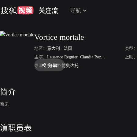
导航
Vortice mortale
地区：
意大利
/
法国
类型
主演：
Laurence Regnier
Claudia Pozzi
Barbara Ricci
上映
菲
分享
导演：
鲁杰罗·德奥达托
简介
暂无
演职员表