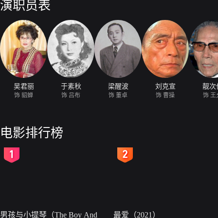
演职员表
吴君丽
于素秋
梁醒波
刘克宣
靓次
饰 貂蝉
饰 吕布
饰 董卓
饰 曹操
饰 王
电影排行榜
2
3
男孩与小提琴（The Boy And
最爱（2021）