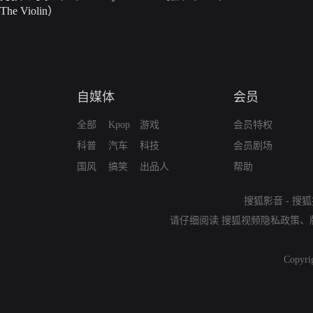
The Violin）
自媒体
会员
全部
Kpop
游戏
会员特权
科普
汽车
科技
会员剧场
国风
搞笑
出品人
帮助
搜狐影音
-
搜狐
请仔细阅读
搜狐视频隐私政策
、
Copyri