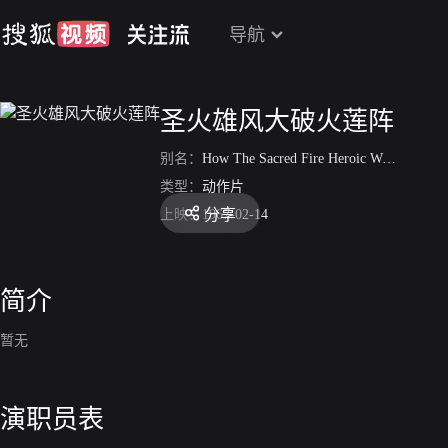
导航
圣火雄风大破火莲阵
别名：
How The Sacred Fire Heroic Winds Defeat The Fire Lotus Array
类型：
动作片
分享
上映：
1967-02-14
简介
暂无
演职员表