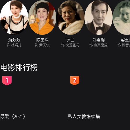
萧芳芳
陈宝珠
罗兰
郑君绵
容玉
饰 杜娟儿
饰 尹天仇
饰 火莲圣母
饰 幽冥鬼叟
饰 静音
电影排行榜
2
3
最爱（2021）
私人女教练续集