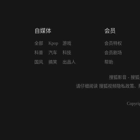
自媒体
会员
全部
Kpop
游戏
会员特权
科普
汽车
科技
会员剧场
国风
搞笑
出品人
帮助
搜狐影音
-
搜狐
请仔细阅读
搜狐视频隐私政策
、
Copyri