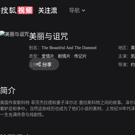
导航
美丽与诅咒
别名：
The Beautiful And The Damned
地区：
美
类型：
爱情片
/
剧情片
/
传记片
主演：
凯
分享
上映：
2010
导演：
约
简介
美国作家斯科特·菲茨杰拉德和妻子泽尔达·塞拉斯科特之间的故事。泽
着妒忌和争吵，当然这些经历也成为了他们小说的素材。上世纪30年代泽尔
一生充满传奇与戏剧性。