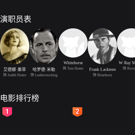
演职员表
Whitehorse
W·Ray M
饰 Tom Hutter
饰 Rive
艾德娜·墨菲
哈罗德·米勒
Frank Lackteen
饰 Judith Hutter
饰 Leatherstocking
饰 Briarthorn
电影排行榜
2
3