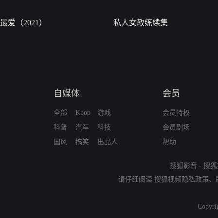
最爱（2021）
私人女教练续集
自媒体
会员
全部
Kpop
游戏
会员特权
科普
汽车
科技
会员剧场
国风
搞笑
出品人
帮助
搜狐影音
-
搜狐
请仔细阅读
搜狐视频隐私政策
、
Copyri