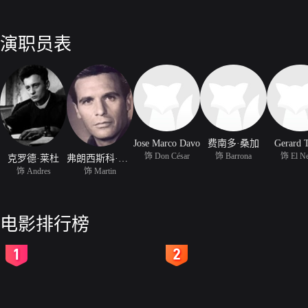
演职员表
Jose Marco Davo
费南多·桑加
Gerard 
饰 Don César
饰 Barrona
饰 El N
克罗德·莱杜
弗朗西斯科·拉瓦尔
饰 Andres
饰 Martin
电影排行榜
2
3