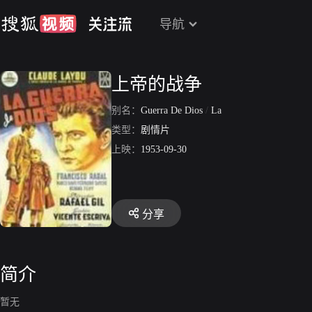
导航
上帝的战争
别名：
Guerra De Dios
/
La
类型：
剧情片
上映：
1953-09-30
分享
简介
暂无