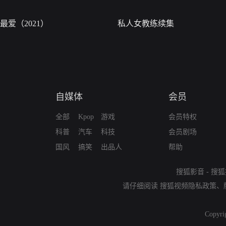
最爱（2021）
私人女教练续集
自媒体
会员
全部
Kpop
游戏
会员特权
科普
汽车
科技
会员剧场
国风
搞笑
出品人
帮助
搜狐影音
-
搜狐
请仔细阅读
搜狐视频隐私政策
、
Copyri