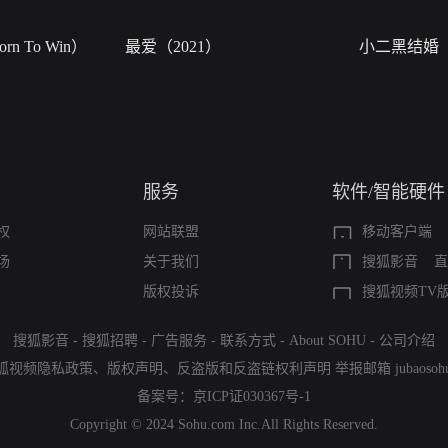
n To Win）
最爱（2021）
小二黑结婚
服务
软件/智能硬件
权
网站联盟
移动客户端
场
关于我们
搜狐影音
直
版权投诉
搜狐视频TV
搜狐影音
-
搜狐招聘
-
广告服务
-
联系方式
-
About SOHU
-
公司介绍
狐视频隐私政策
、
版权声明
、
反盗版和反盗链权利声明
举报邮箱
jubaoso
备案号：
京ICP证030367号-1
Copyright © 2024 Sohu.com Inc.All Rights Reserved.