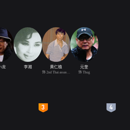
小龙
李湘
黄仁植
元奎
饰 2nd Thai assassin
饰 Thug
4
5