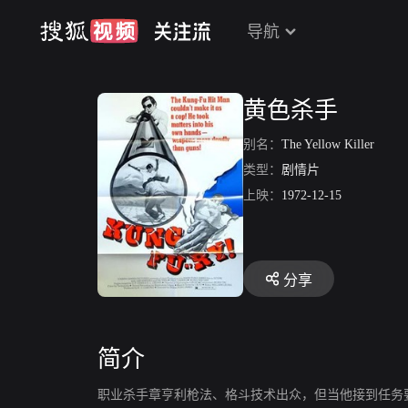
导航
黄色杀手
别名：
The Yellow Killer
类型：
剧情片
上映：
1972-12-15
分享
简介
职业杀手章亨利枪法、格斗技术出众，但当他接到任务