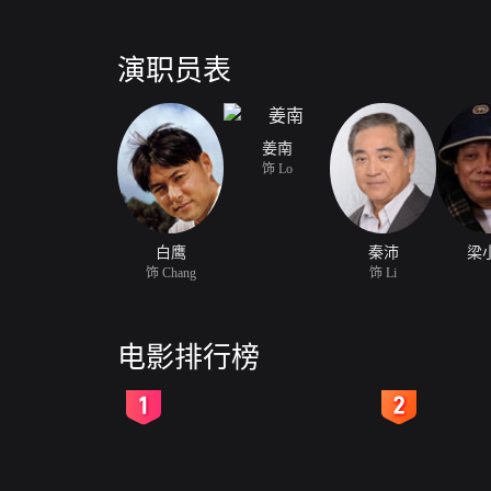
演职员表
姜南
饰 Lo
白鹰
秦沛
梁
饰 Chang
饰 Li
电影排行榜
2
3