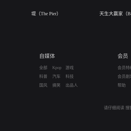
堤（The Pier）
天生大赢家（Bor
自媒体
会员
全部
Kpop
游戏
会员特
科普
汽车
科技
会员剧
国风
搞笑
出品人
帮助
请仔细阅读
搜