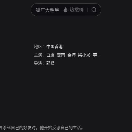
地区：
中国香港
主演：
白鹰
姜南
秦沛
梁小龙
李湘
黄仁植
元奎
导演：
邵峰
要杀死自己的好友时，他开始反思自己的生活。