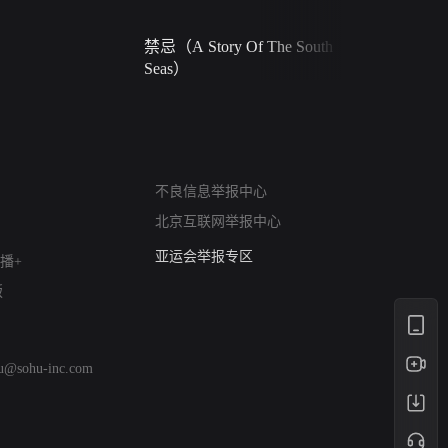
禁忌（A Story Of The South
火球（Ball 
Seas）
网络暴力有害信息举报
不良信息举报中心
12318 文化市场举报
北京互联网举报中心
算法推荐专项举报
亚运会举报专区
播+
涉历史虚无举报
版
网络谣言信息专项
涉政举报入口
涉未成年人举报
hu@sohu-inc.com
清朗自媒体乱象举报
涉民族宗教有害信息举报
清朗·生活服务类内容举报