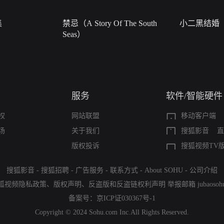
集
禁忌（A Story Of The South
小二黑结婚
Seas）
服务
软件/智能硬件
权
网站联盟
移动客户端
场
关于我们
搜狐影音
直
版权投诉
搜狐视频TV
搜狐影音
-
搜狐招聘
-
广告服务
-
联系方式
-
About SOHU
-
公司介绍
狐视频隐私政策
、
版权声明
、
反盗版和反盗链权利声明
举报邮箱
jubaoso
备案号：
京ICP证030367号-1
Copyright © 2024 Sohu.com Inc.All Rights Reserved.