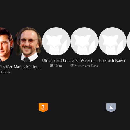
Ulrich von Dobschutz
Erika Wackernagel
Friedrich Kaiser
饰 Heinz
饰 Mutter von Hans
chneider
Marius Muller Westernhagen
 Grawe
4
5