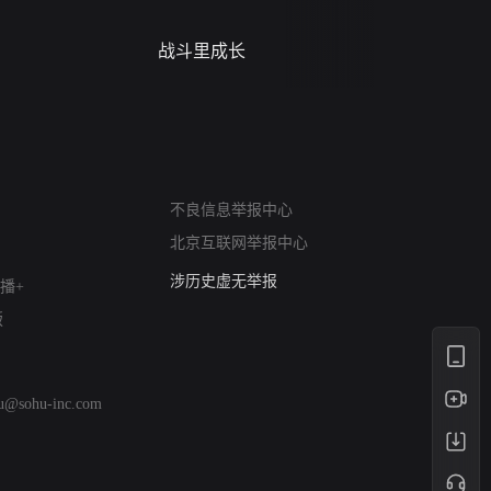
战斗里成长
蝎尾谋杀案（L
scorpione
网络暴力有害信息举报
12318 文化市场举报
不良信息举报中心
算法推荐专项举报
北京互联网举报中心
亚运会举报专区
涉历史虚无举报
播+
网络谣言信息专项
版
涉政举报入口
涉未成年人举报
清朗自媒体乱象举报
hu@sohu-inc.com
涉民族宗教有害信息举报
清朗·生活服务类内容举报
清朗春节网络环境整治