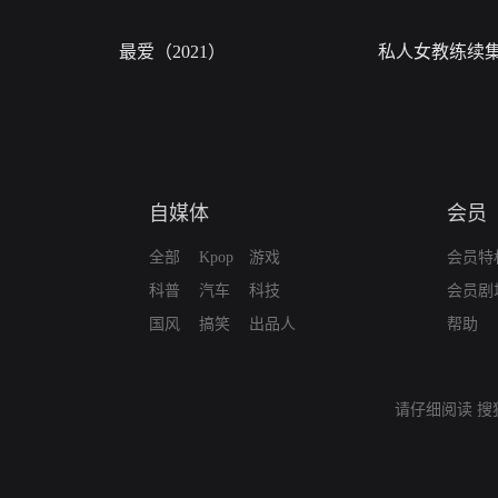
最爱（2021）
私人女教练续
自媒体
会员
全部
Kpop
游戏
会员特
科普
汽车
科技
会员剧
国风
搞笑
出品人
帮助
请仔细阅读
搜