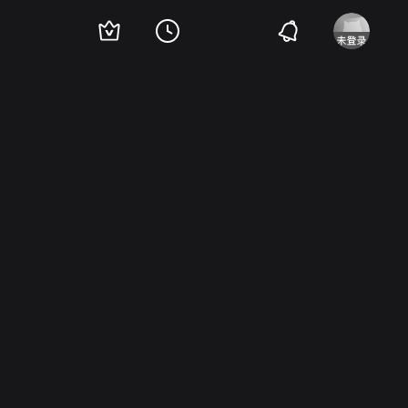
 Schneider
Marius Muller Westernhagen
Ulrich von Dobschutz
Erika Wacker