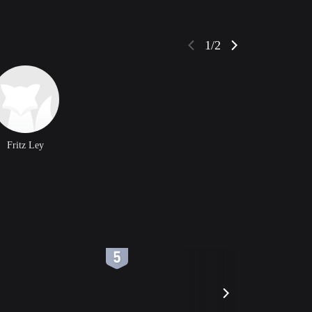
1/2
Fritz Ley
6
7