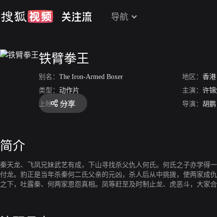
导航
铁臂拳王
别名：
The Iron-Armed Boxer
地区：
香港
类型：
动作片
主演：
许锦
分享
上映：
1960
导演：
胡鹏
简介
秦天龙、飞凤兄妹武艺有成，下山寻找杀父仇人何氏。何氏之子亦学得一
付龙。豹正是当年杀秦何二氏父亲的元凶，杀人后从中挑拨，使两家成仇
之下，吐露秦、何两家恩怨真相。凤等赶至及时制止龙、虎恶斗，大家合