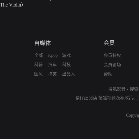
The Violin）
自媒体
会员
全部
Kpop
游戏
会员特权
科普
汽车
科技
会员剧场
国风
搞笑
出品人
帮助
搜狐影音
-
搜狐
请仔细阅读
搜狐视频隐私政策
、
Copyri