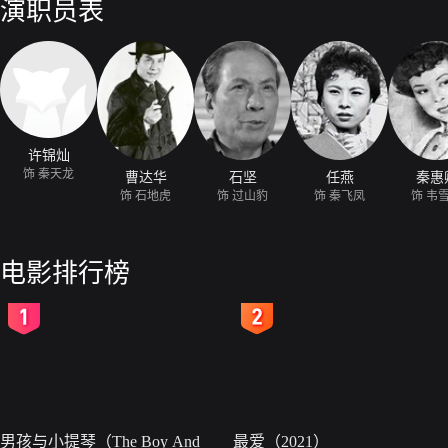
演职员表
许锦灿
饰 秦天龙
曹达华
石坚
任燕
秦惠
饰 石地虎
饰 过山豹
饰 秦飞凤
饰 韦
电影排行榜
2
3
男孩与小提琴（The Boy And
最爱（2021）