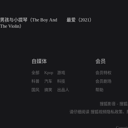
男孩与小提琴（The Boy And
最爱（2021）
The Violin）
自媒体
会员
全部
Kpop
游戏
会员特权
科普
汽车
科技
会员剧场
国风
搞笑
出品人
帮助
搜狐影音
-
搜狐
请仔细阅读
搜狐视频隐私政策
、
Copyri