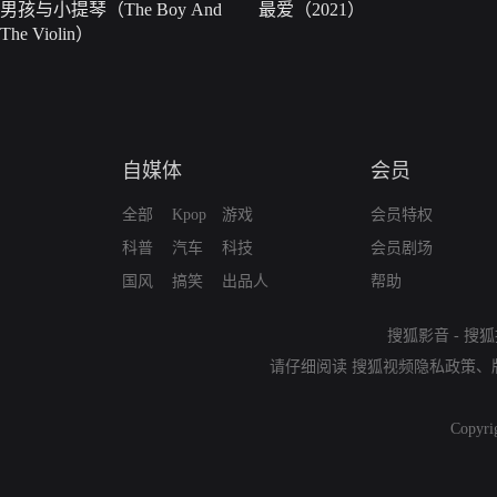
男孩与小提琴（The Boy And
最爱（2021）
The Violin）
自媒体
会员
全部
Kpop
游戏
会员特权
科普
汽车
科技
会员剧场
国风
搞笑
出品人
帮助
搜狐影音
-
搜狐
请仔细阅读
搜狐视频隐私政策
、
Copyri