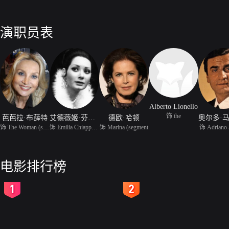
演职员表
Alberto Lionello
饰 the
芭芭拉·布薛特
艾德薇姬·芬妮齐
德欧·哈顿
饰 The Woman (segment
饰 Emilia Chiapponi (se
饰 Marina (segment
饰 Adriano S
电影排行榜
2
3