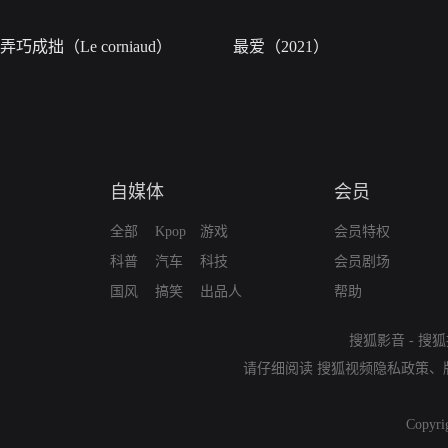
弄巧成拙（Le corniaud）
最爱（2021）
自媒体
会员
全部
Kpop
游戏
会员特权
科普
汽车
科技
会员剧场
国风
搞笑
出品人
帮助
搜狐影音
-
搜狐
请仔细阅读
搜狐视频隐私政策
、
Copyri