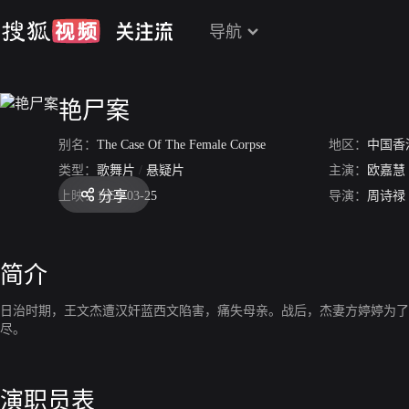
导航
艳尸案
别名：
The Case Of The Female Corpse
地区：
中国香
类型：
歌舞片
/
悬疑片
主演：
欧嘉慧
分享
上映：
1959-03-25
导演：
周诗禄
简介
日治时期，王文杰遭汉奸蓝西文陷害，痛失母亲。战后，杰妻方婷婷为了
尽。
演职员表