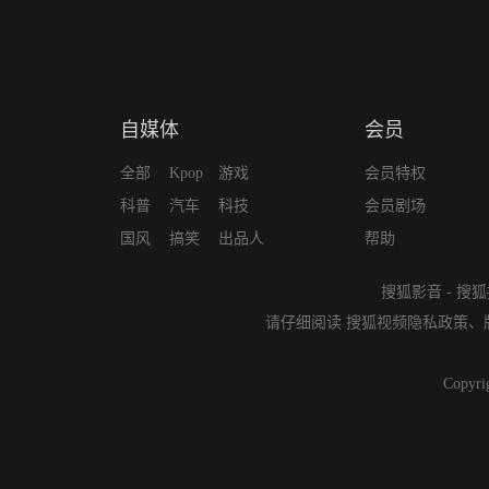
自媒体
会员
全部
Kpop
游戏
会员特权
科普
汽车
科技
会员剧场
国风
搞笑
出品人
帮助
搜狐影音
-
搜狐
请仔细阅读
搜狐视频隐私政策
、
Copyri