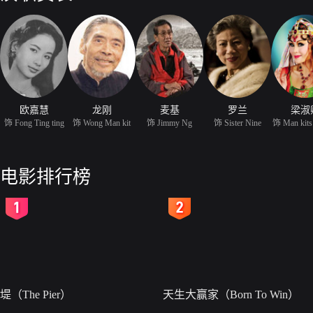
欧嘉慧
龙刚
麦基
罗兰
梁淑
饰 Fong Ting ting
饰 Wong Man kit
饰 Jimmy Ng
饰 Sister Nine
饰 Man kits
电影排行榜
2
3
堤（The Pier）
天生大赢家（Born To Win）