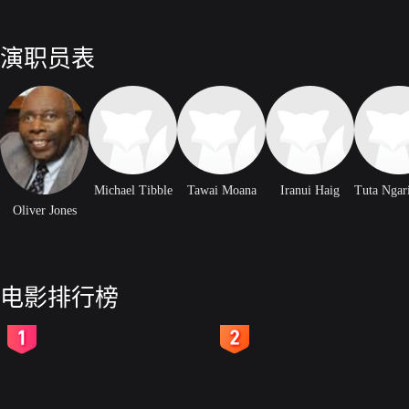
演职员表
Michael Tibble
Tawai Moana
Iranui Haig
Oliver Jones
电影排行榜
2
3