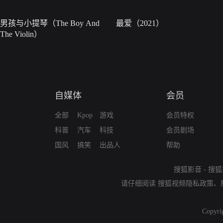
男孩与小提琴（The Boy And
最爱（2021）
The Violin）
自媒体
会员
全部
Kpop
游戏
会员特权
科普
汽车
科技
会员剧场
国风
搞笑
出品人
帮助
搜狐影音
-
搜狐
请仔细阅读
搜狐视频隐私政策
、
Copyri