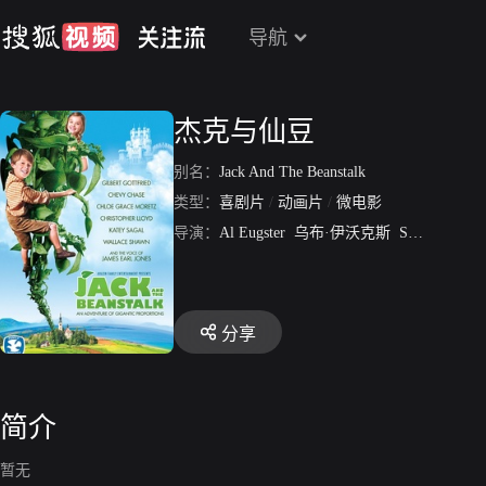
导航
杰克与仙豆
别名：
Jack And The Beanstalk
类型：
喜剧片
/
动画片
/
微电影
导演：
Al Eugster
乌布·伊沃克斯
Shamus Culhane
分享
简介
暂无