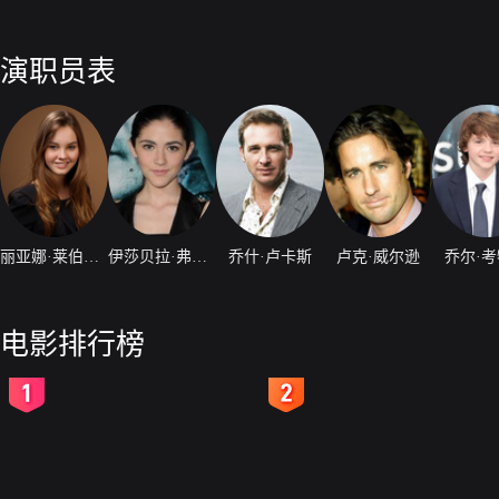
演职员表
丽亚娜·莱伯拉托
伊莎贝拉·弗尔曼
乔什·卢卡斯
卢克·威尔逊
乔尔·
电影排行榜
2
3