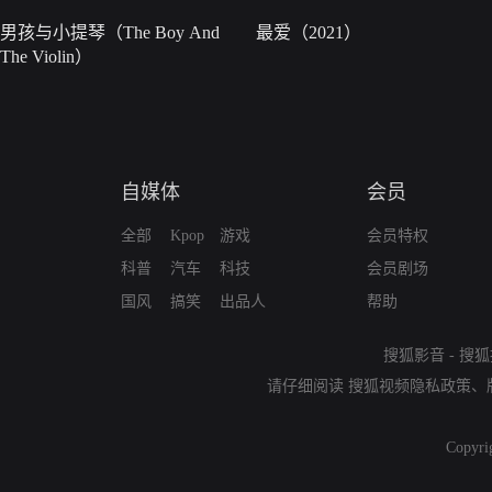
男孩与小提琴（The Boy And
最爱（2021）
The Violin）
自媒体
会员
全部
Kpop
游戏
会员特权
科普
汽车
科技
会员剧场
国风
搞笑
出品人
帮助
搜狐影音
-
搜狐
请仔细阅读
搜狐视频隐私政策
、
Copyri