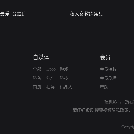
最爱（2021）
私人女教练续集
自媒体
会员
全部
Kpop
游戏
会员特权
科普
汽车
科技
会员剧场
国风
搞笑
出品人
帮助
搜狐影音
-
搜狐
请仔细阅读
搜狐视频隐私政策
、
Copyri