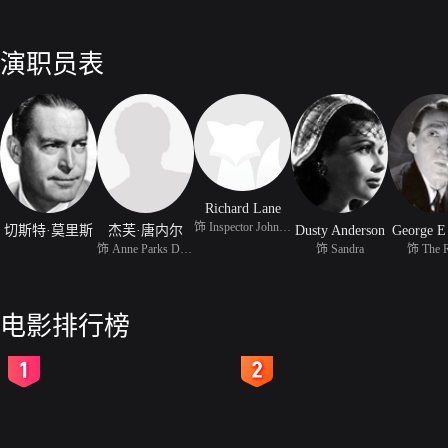
演职员表
Richard Lane
饰 Inspector John Farra
切斯特·莫里斯
杰芙·唐内尔
Dusty Anderson
George E
饰 Anne Parks Duncan
饰 Sandra
饰 The 
电影排行榜
2
3