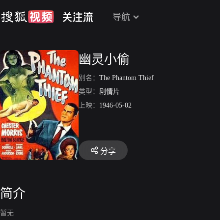
导航
幽灵小偷
别名：
The Phantom Thief
类型：
剧情片
上映：
1946-05-02
分享
简介
暂无