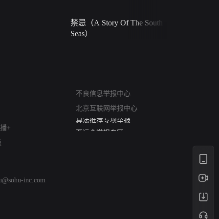
禁忌（A Story Of The South
火球（Ball 
Seas）
网络暴力有害信息举报
不良信息举报中心
12318 文化市场举报
北京互联网举报中心
算法推荐专项举报
亚运会举报专区
播+
涉历史虚无举报
版
网络谣言信息专项
涉政举报入口
涉未成年人举报
hu@sohu-inc.com
清朗自媒体乱象举报
涉民族宗教有害信息举报
清朗·生活服务类内容举报