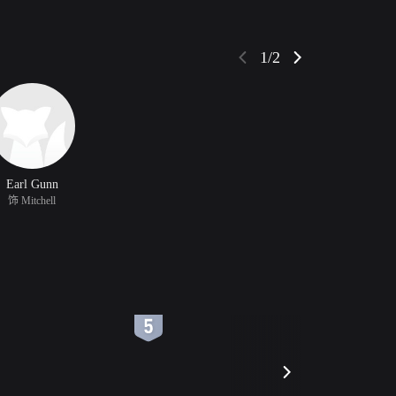
1/2
Earl Gunn
饰 Mitchell
6
7