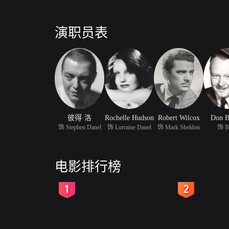
演职员表
彼得·洛
Rochelle Hudson
Robert Wilcox
Don B
饰 Stephen Danel
饰 Lorraine Danel
饰 Mark Sheldon
饰 B
电影排行榜
2
3