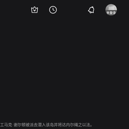
ddoe
George E Stone
Kenneth MacDonald
Charles Middleton
Stanley Brow
工马克·谢尔顿被派去潜入该岛并将达内尔绳之以法。