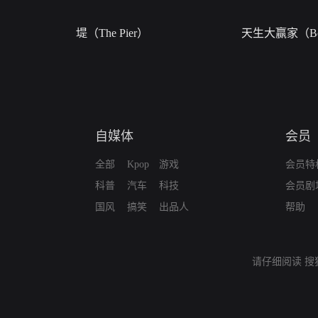
堤（The Pier）
天生大赢家（Bor
自媒体
会员
全部
Kpop
游戏
会员特
科普
汽车
科技
会员剧
国风
搞笑
出品人
帮助
请仔细阅读
搜