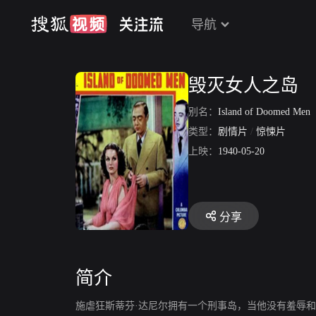
导航
毁灭女人之岛
别名：
Island of Doomed Men
类型：
剧情片
/
惊悚片
上映：
1940-05-20
分享
简介
施虐狂斯蒂芬·达尼尔拥有一个刑事岛，当他没有羞辱