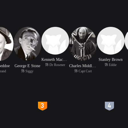
Kenneth MacDonald
Stanley Brown
饰 Dr Rosener
饰 Eddie
eddoe
George E Stone
Charles Middleton
rand
饰 Siggy
饰 Capt Cort
4
5