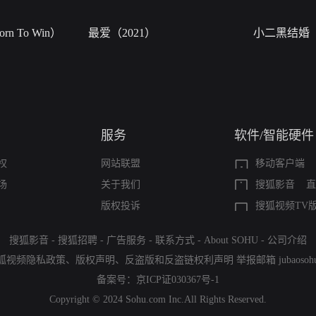
n To Win）
最爱（2021）
小二黑结婚
服务
软件/智能硬件
权
网站联盟
移动客户端
场
关于我们
搜狐影音
直
版权投诉
搜狐视频TV
搜狐影音
-
搜狐招聘
-
广告服务
-
联系方式
-
About SOHU
-
公司介绍
狐视频隐私政策
、
版权声明
、
反盗版和反盗链权利声明
举报邮箱
jubaoso
备案号：
京ICP证030367号-1
Copyright © 2024 Sohu.com Inc.All Rights Reserved.