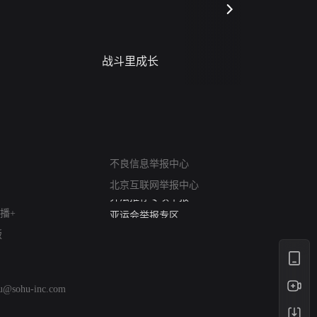
战斗里成长
蝎尾谋杀案（L
scorpione
网络暴力有害信息举报
不良信息举报中心
12318 文化市场举报
北京互联网举报中心
算法推荐专项举报
亚运会举报专区
播+
涉历史虚无举报
版
网络谣言信息专项
涉政举报入口
涉未成年人举报
hu@sohu-inc.com
清朗自媒体乱象举报