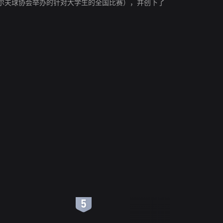
ip（美国职业高尔夫球协会举办的针对大学生的全国比赛），并创下了
6
7