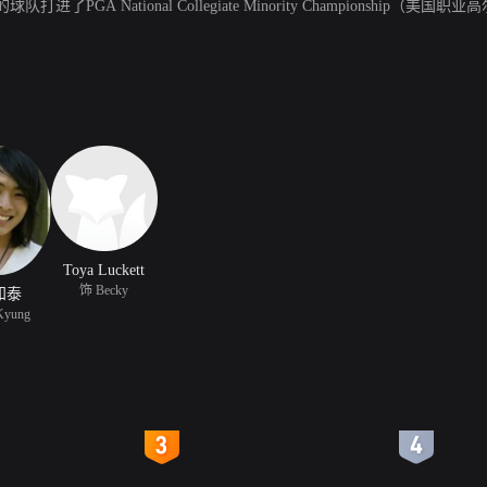
GA National Collegiate Minority Championsh
Toya Luckett
饰 Becky
知泰
Kyung
4
5