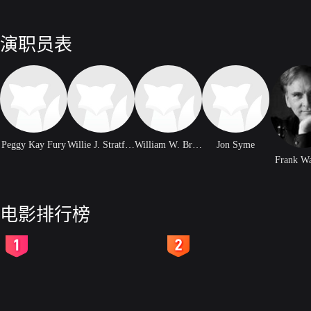
演职员表
Peggy Kay Fury
Willie J. Stratford Sr.
William W. Brown
Jon Syme
Frank Wa
电影排行榜
2
3