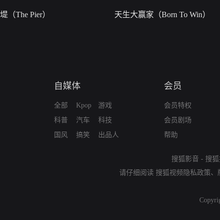
堤（The Pier）
天生大赢家（Born To Win）
自媒体
会员
全部
Kpop
游戏
会员特权
科普
汽车
科技
会员剧场
国风
搞笑
出品人
帮助
搜狐影音
-
搜狐
请仔细阅读
搜狐视频隐私政策
、
Copyri