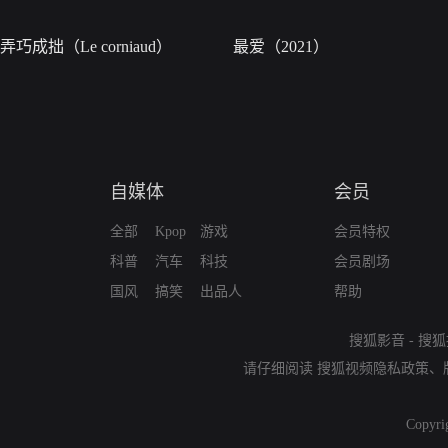
弄巧成拙（Le corniaud）
最爱（2021）
自媒体
会员
全部
Kpop
游戏
会员特权
科普
汽车
科技
会员剧场
国风
搞笑
出品人
帮助
搜狐影音
-
搜狐
请仔细阅读
搜狐视频隐私政策
、
Copyri