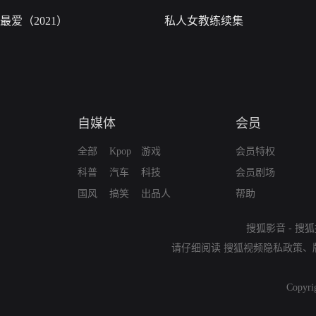
最爱（2021）
私人女教练续集
自媒体
会员
全部
Kpop
游戏
会员特权
科普
汽车
科技
会员剧场
国风
搞笑
出品人
帮助
搜狐影音
-
搜狐
请仔细阅读
搜狐视频隐私政策
、
Copyri