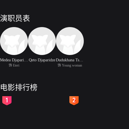
演职员表
Medea Djaparidze
Qeto Djaparidze
Dudukhana Tserodze
饰 Eteri
饰 Young woman
电影排行榜
2
3