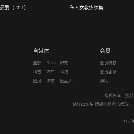
最爱（2021）
私人女教练续集
自媒体
会员
全部
Kpop
游戏
会员特权
科普
汽车
科技
会员剧场
国风
搞笑
出品人
帮助
搜狐影音
-
搜狐
请仔细阅读
搜狐视频隐私政策
、
Copyri