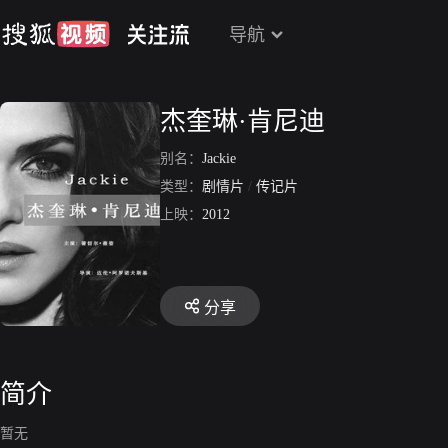
导航
杰奎琳·肯尼迪
别名：
Jackie
类型：
剧情片
/
传记片
上映：
2012
分享
简介
暂无