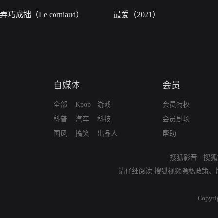
弄巧成拙（Le corniaud）
最爱（2021）
自媒体
会员
全部
Kpop
游戏
会员特权
科普
汽车
科技
会员剧场
国风
搞笑
出品人
帮助
搜狐影音
-
搜狐
请仔细阅读
搜狐视频隐私政策
、
Copyri