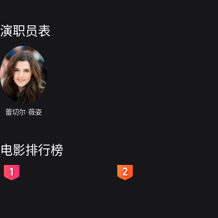
演职员表
蕾切尔·薇姿
电影排行榜
2
3