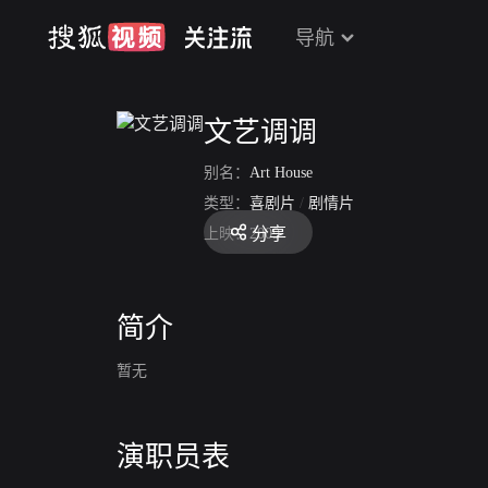
导航
文艺调调
别名：
Art House
类型：
喜剧片
/
剧情片
分享
上映：
2009
简介
暂无
演职员表