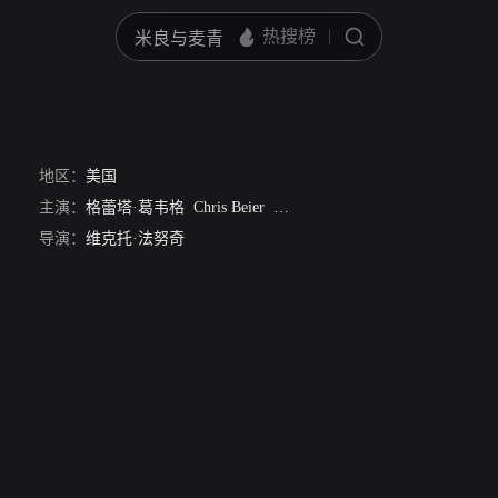
地区：
美国
主演：
格蕾塔·葛韦格
Chris Beier
伊基·波普
Timothy Brennen
海
导演：
维克托·法努奇