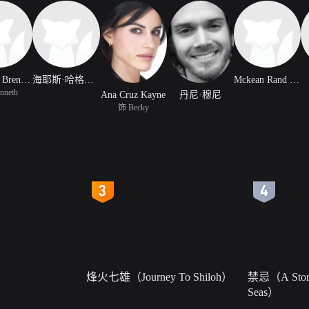
Timothy Brennen
海耶斯·哈格洛夫
Mckean Rand Scheu
nneth
Ana Cruz Kayne
丹尼·穆尼
饰 Becky
4
5
烽火七雄（Journey To Shiloh）
禁忌（A Story
Seas）