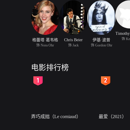
饰 Ke
格蕾塔·葛韦格
Chris Beier
伊基·波普
饰 Nora Ohr
饰 Jack
饰 Gordon Ohr
电影排行榜
2
3
弄巧成拙（Le corniaud）
最爱（2021）