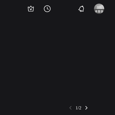
耶斯·哈格洛夫
Ana Cruz Kayne
丹尼·穆尼
Mckean Rand Scheu
Yung Chiu
1/2