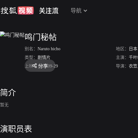
导航
鸣门秘帖
别名：
Naruto hicho
地区：
日本
类型：
剧情片
主演：
千叶
分享
上映：
1957-09-29
导演：
衣笠
简介
暂无
演职员表