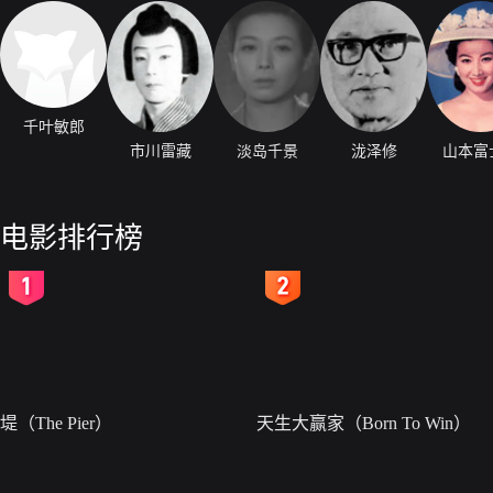
千叶敏郎
市川雷藏
淡岛千景
泷泽修
山本富
电影排行榜
2
3
堤（The Pier）
天生大赢家（Born To Win）