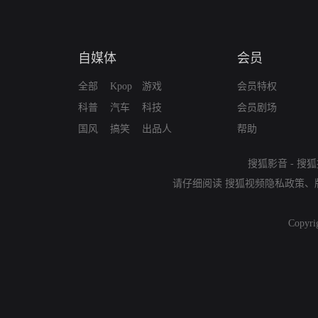
自媒体
会员
全部
Kpop
游戏
会员特权
科普
汽车
科技
会员剧场
国风
搞笑
出品人
帮助
搜狐影音
-
搜狐
请仔细阅读
搜狐视频隐私政策
、
Copyri