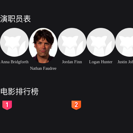
演职员表
Anna Bridgforth
Jordan Finn
Logan Hunter
Justin J
Nathan Faudree
电影排行榜
2
3