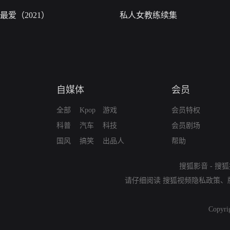
最爱（2021）
私人女教练续集
自媒体
会员
全部
Kpop
游戏
会员特权
科普
汽车
科技
会员剧场
国风
搞笑
出品人
帮助
搜狐影音
-
搜狐
请仔细阅读
搜狐视频隐私政策
、
Copyri