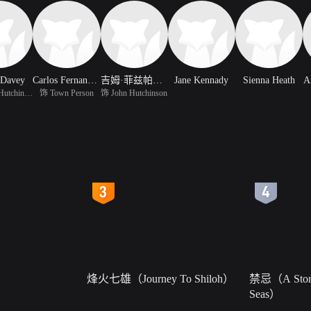
 Davey
Carlos Fernandez
吉姆·菲兹帕特里
Jane Kennady
Sienna Heath
A
饰 Tessie Hutchinson
饰 Town Person
饰 John Hutchinson
4
5
烽火七雄（Journey To Shiloh）
禁忌（A Story
Seas）