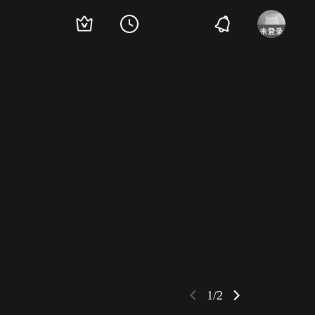
ey
Carlos Fernandez
吉姆·菲兹帕特里
Jane Kennady
Sienna Heath
Amalia
1/2