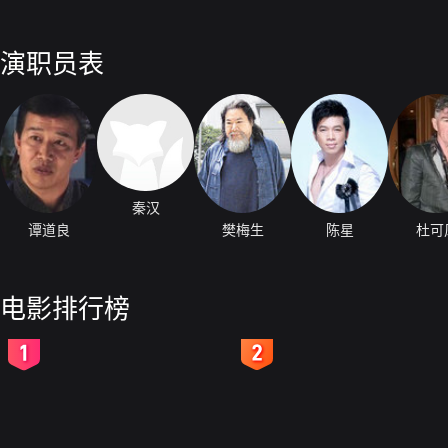
演职员表
秦汉
谭道良
樊梅生
陈星
杜可
电影排行榜
2
3