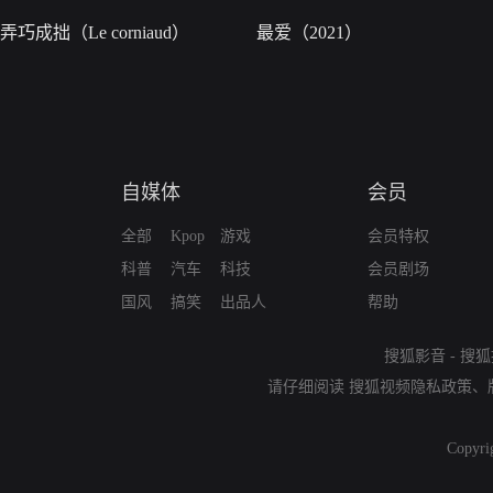
弄巧成拙（Le corniaud）
最爱（2021）
自媒体
会员
全部
Kpop
游戏
会员特权
科普
汽车
科技
会员剧场
国风
搞笑
出品人
帮助
搜狐影音
-
搜狐
请仔细阅读
搜狐视频隐私政策
、
Copyri