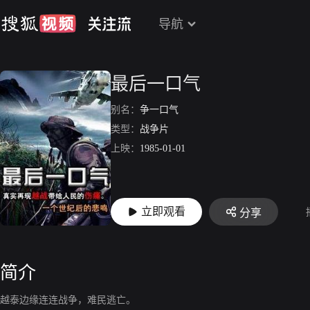
导航
最后一口气
别名：
争一口气
类型：
战争片
上映：
1985-01-01
立即观看
分享
简介
越泰边缘连连战争，难民逃亡。