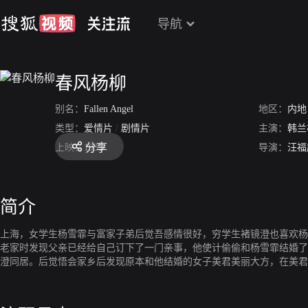
导航
春风杨柳
别名：
Fallen Angel
地区：
内地
类型：
爱情片
/
剧情片
主演：
韩兰
分享
上映：
1932
导演：
汪福
简介
上海，女学生杨雪霏与富家子弟后觉吾感情很好，穷学生褚镜澄也喜欢杨
老家时发现父亲已经给自己订下了一门亲事，他使计偷偷和杨雪霏结婚了
澄同居。后觉悟会家乡后发现原本和他结婚的女子美君美丽大方，在美君
已经和美君幸福地生活在一起了。