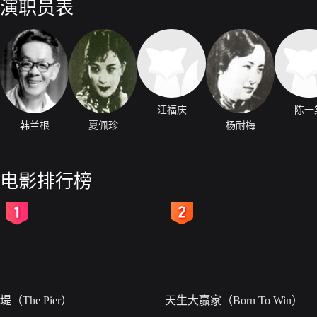
演职员表
汪福庆
陈一
韩兰根
夏佩珍
杨耐梅
电影排行榜
2
3
堤（The Pier）
天生大赢家（Born To Win）