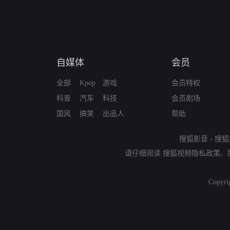
自媒体
会员
全部
Kpop
游戏
会员特权
科普
汽车
科技
会员剧场
国风
搞笑
出品人
帮助
搜狐影音
-
搜狐
请仔细阅读
搜狐视频隐私政策
、
Copyri