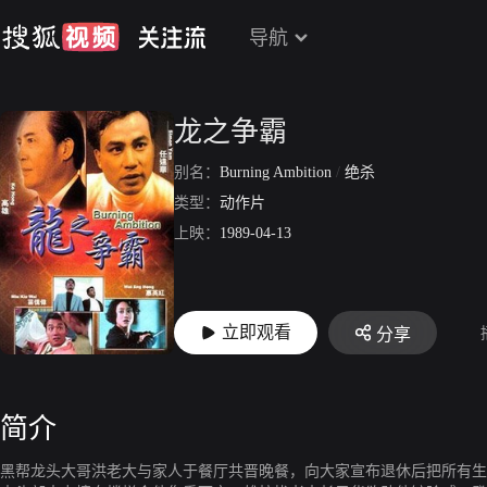
导航
龙之争霸
别名：
Burning Ambition
/
绝杀
类型：
动作片
上映：
1989-04-13
立即观看
分享
简介
黑帮龙头大哥洪老大与家人于餐厅共晋晚餐，向大家宣布退休后把所有生