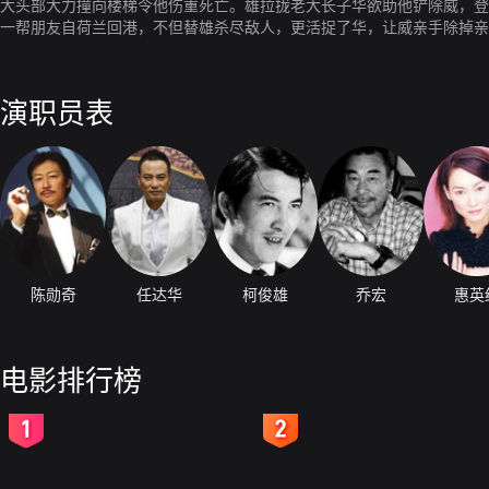
大头部大力撞向楼梯令他伤重死亡。雄拉拢老大长子华欲助他铲除威，登
一帮朋友自荷兰回港，不但替雄杀尽敌人，更活捉了华，让威亲手除掉亲
桌下，雄见状大怒，陷进疯狂状态，把孝枪伤，最后更精神崩溃，孝则伤
演职员表
陈勋奇
任达华
柯俊雄
乔宏
惠英
电影排行榜
2
3