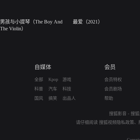
男孩与小提琴（The Boy And
最爱（2021）
The Violin）
自媒体
会员
全部
Kpop
游戏
会员特权
科普
汽车
科技
会员剧场
国风
搞笑
出品人
帮助
搜狐影音
-
搜狐
请仔细阅读
搜狐视频隐私政策
、
Copyri