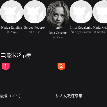
Nadya Emelina
Sergey Fedorov
Irina Kovalenko
饰 Anya
饰 Misha
饰 Anya's mother
饰 Masha's
Rina Grishina
饰 Katya
电影排行榜
2
3
最爱（2021）
私人女教练续集