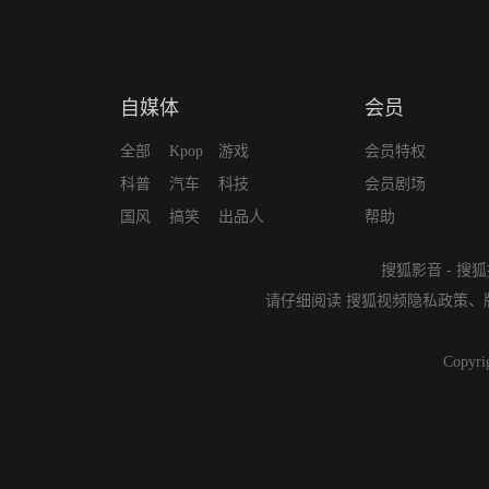
自媒体
会员
全部
Kpop
游戏
会员特权
科普
汽车
科技
会员剧场
国风
搞笑
出品人
帮助
搜狐影音
-
搜狐
请仔细阅读
搜狐视频隐私政策
、
Copyri