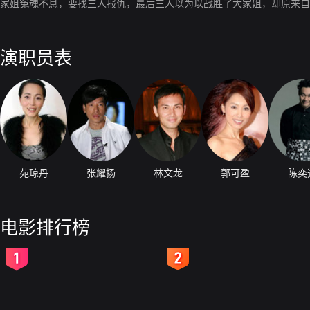
家姐冤魂不息，要找三人报仇，最后三人以为以战胜了大家姐，却原来自
演职员表
苑琼丹
张耀扬
林文龙
郭可盈
陈奕
电影排行榜
2
3