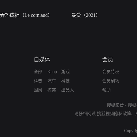
弄巧成拙（Le corniaud）
最爱（2021）
自媒体
会员
全部
Kpop
游戏
会员特权
科普
汽车
科技
会员剧场
国风
搞笑
出品人
帮助
搜狐影音
-
搜狐
请仔细阅读
搜狐视频隐私政策
、
Copyri