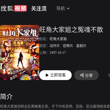
导航
旺角大家姐之冤魂不散
别名：
旺角大家姐
类型：
动作片
/
恐怖片
/
喜剧片
上映：
1997-10-17
立即观看
分享
简介
旺角大家姐控制全区黄赌毒生意，手下中有亚明、亚扬、亚达最得她宠爱