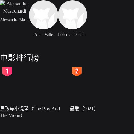
Alessandra Mastronardi
Anna Valle
Federica De Cola
电影排行榜
2
3
男孩与小提琴（The Boy And
最爱（2021）
The Violin）