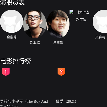
演职员表
赵宇镇
金惠秀
文森特
刘亚仁
许峻豪
电影排行榜
2
3
男孩与小提琴（The Boy And
最爱（2021）
The Violin）