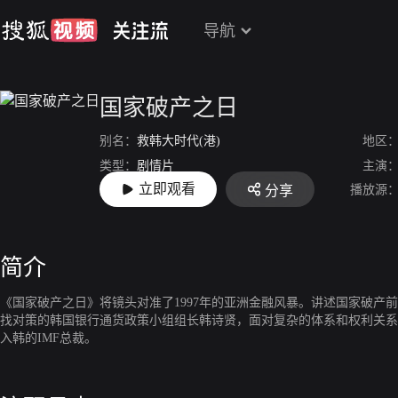
导航
国家破产之日
别名：
救韩大时代(港)
地区
类型：
剧情片
主演
立即观看
播放源
分享
上映：
2018-11-28
简介
《国家破产之日》将镜头对准了1997年的亚洲金融风暴。讲述国家破
找对策的韩国银行通货政策小组组长韩诗贤，面对复杂的体系和权利关系
入韩的IMF总裁。