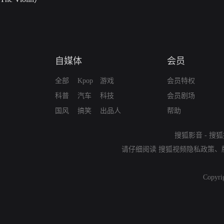
自媒体
会员
全部
Kpop
游戏
会员特权
科普
汽车
科技
会员剧场
国风
搞笑
出品人
帮助
搜狐影音
-
搜狐
请仔细阅读
搜狐视频隐私政策
、
Copyri