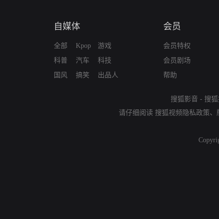
自媒体
会员
全部
Kpop
游戏
会员特权
科普
汽车
科技
会员剧场
国风
搞笑
出品人
帮助
搜狐影音
-
搜狐
请仔细阅读
搜狐视频隐私政策
、
Copyri