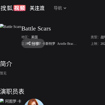
导航
Battle Scars
地区：
美国
类型：
战
分享
主演：
阿图罗·卡斯特罗
Arielle Brachfeld
上映：
20
简介
暂无
演职员表